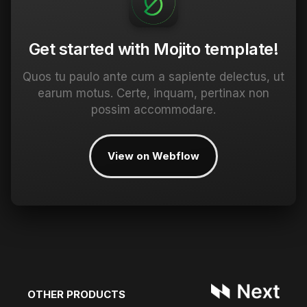
Get started with Mojito template!
Quos tu paulo ante cum a sapiente delectus, ut
earum motus. Certe, inquam, pertinax non
possim accommodare.
View on Webflow
OTHER PRODUCTS