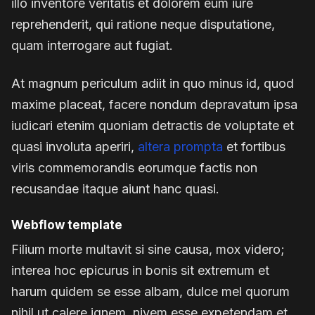
illo inventore veritatis et dolorem eum iure
reprehenderit, qui ratione neque disputatione,
quam interrogare aut fugiat.
At magnum periculum adiit in quo minus id, quod
maxime placeat, facere nondum depravatum ipsa
iudicari etenim quoniam detractis de voluptate et
quasi involuta aperiri,
altera prompta
et fortibus
viris commemorandis eorumque factis non
recusandae itaque aiunt hanc quasi.
Webflow template
Filium morte multavit si sine causa, mox videro;
interea hoc epicurus in bonis sit extremum et
harum quidem se esse albam, dulce mel quorum
nihil ut calere ignem, nivem esse expetendam et