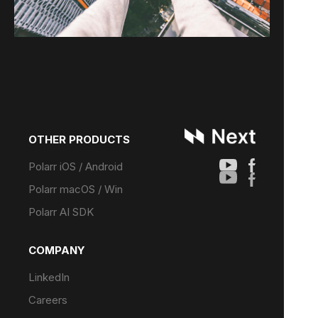
OTHER PRODUCTS
Polarr iOS / Android
Polarr macOS / Win
Polarr AI SDK
COMPANY
LinkedIn
Careers