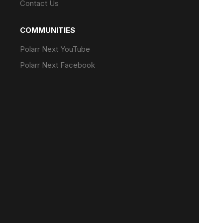
Contact Us
COMMUNITIES
Polarr Next YouTube
Polarr Next Facebook
@polarr socials
LEGAL
Privacy Policy
Terms of Service
Open Source Usage
75 E Santa Clara St, San Jose, CA 95113,