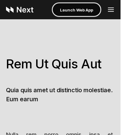
Launch Web App
Rem Ut Quis Aut
Quia quis amet ut distinctio molestiae.
Eum earum
Nulla rem porro omnis ipsa et.