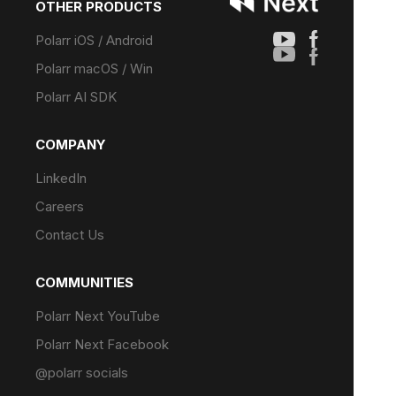
OTHER PRODUCTS
Polarr iOS / Android
Polarr macOS / Win
Polarr AI SDK
COMPANY
LinkedIn
Careers
Contact Us
COMMUNITIES
Polarr Next YouTube
Polarr Next Facebook
@polarr socials